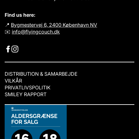
Find us here:
📍
Bygmestervej 6, 2400 København NV
✉️
info@flyingcouch.dk
DISTRIBUTION & SAMARBEJDE
VILKÅR
PRIVATLIVSPOLITIK
SMILEY RAPPORT