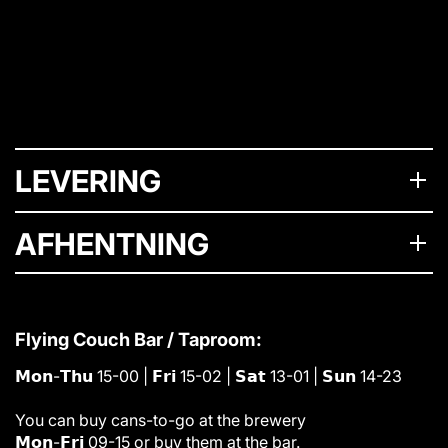
t
t
e
r
LEVERING
AFHENTNING
Flying Couch Bar / Taproom:
𝗠𝗼𝗻-𝗧𝗵𝘂 15-00 | 𝗙𝗿𝗶 15-02 | 𝗦𝗮𝘁 13-01 | 𝗦𝘂𝗻 14-23
You can buy cans-to-go at the brewery
𝗠𝗼𝗻-𝗙𝗿𝗶 09-15 or buy them at the bar.