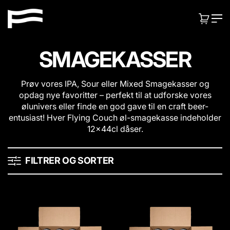
V
F
i
KURV:
VARER
l
d
e
y
r
SMAGEKASSER
i
e
n
t
Prøv vores IPA, Sour eller Mixed Smagekasser og
i
g
opdag nye favoritter – perfekt til at udforske vores
l
C
ølunivers eller finde en god gave til en craft beer-
i
o
entusiast! Hver Flying Couch øl-smagekasse indeholder
n
u
12x44cl dåser.
d
h
c
o
h
FILTRER OG SORTER
l
d
I
S
P
o
A
u
B
r