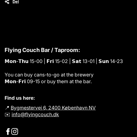
Del
Flying Couch Bar / Taproom:
𝗠𝗼𝗻-𝗧𝗵𝘂 15-00 | 𝗙𝗿𝗶 15-02 | 𝗦𝗮𝘁 13-01 | 𝗦𝘂𝗻 14-23
You can buy cans-to-go at the brewery
𝗠𝗼𝗻-𝗙𝗿𝗶 09-15 or buy them at the bar.
Find us here:
📍
Bygmestervej 6, 2400 København NV
✉️
info@flyingcouch.dk