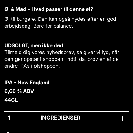
A
a
q
Øl & Mad – Hvad passer til denne øl?
B
y
u
a
A
a
Øl til burgere. Den kan også nydes efter en god
d
t
n
arbejdsdag. Bare for balance.
D
T
t
a
h
i
y
e
t
UDSOLGT, men ikke død!
A
O
y
t
f
Tilmeld dig vores nyhedsbrev, så giver vi lyd, når
.
T
f
den genopstår i shoppen. Indtil da, prøv en af de
h
i
l
andre IPAs i ølshoppen.
e
c
a
O
e
b
f
IPA - New England
e
f
l
6,66 % ABV
i
c
44CL
e
INGREDIENSER