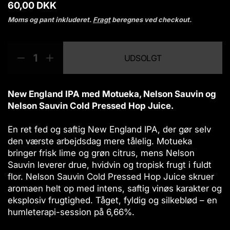
N
60,00 DKK
o
Moms og pant inkluderet.
Fragt
beregnes ved checkout.
r
m
M
p
a
UDSOLGT
l
æ
r
R
Ø
p
n
o
e
g
r
g
d
d
m
i
d
u
u
æ
New England IPA med Motueka, Nelson Sauvin og
s
e
c
c
n
Nelson Sauvin Cold Pressed Hop Juice.
e
g
t
r
d
s
En ret fed og saftig New England IPA, der gør selv
m
e
.
den værste arbejdsdag mere tålelig. Motueka
æ
n
p
bringer frisk lime og grøn citrus, mens Nelson
n
f
r
Sauvin leverer drue, hvidvin og tropisk frugt i fuldt
g
o
o
d
r
flor. Nelson Sauvin Cold Pressed Hop Juice skruer
d
e
A
aromaen helt op med intens, saftig vinøs karakter og
u
n
B
eksplosiv frugtighed. Tåget, fyldig og silkeblød – en
c
f
a
humleterapi-session på 6,66%.
t
o
d
r
D
.