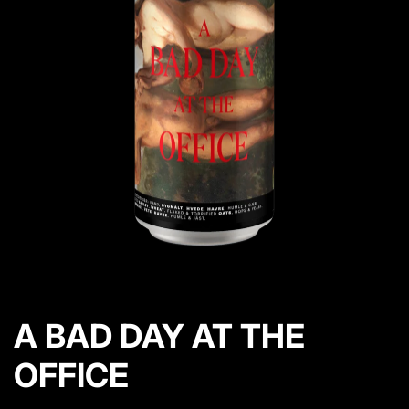
p
r
o
d
u
k
t
i
n
f
o
A BAD DAY AT THE
OFFICE