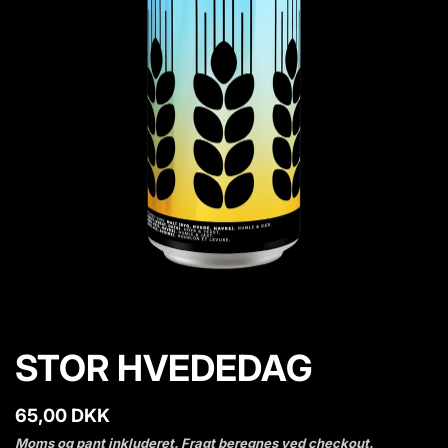
p
r
o
d
u
k
t
i
n
f
o
STOR HVEDEDAG
N
65,00 DKK
o
Moms og pant inkluderet.
Fragt
beregnes ved checkout.