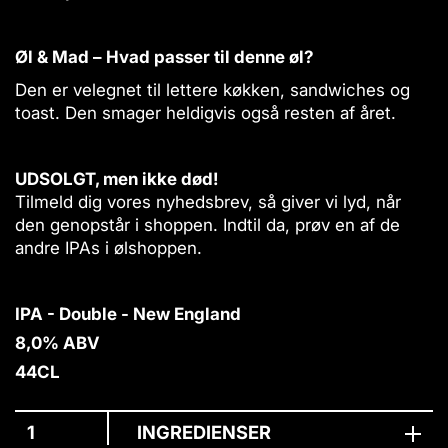
o
d
a
r
e
n
H
d
Øl & Mad – Hvad passer til denne øl?
t
v
a
i
Den er velegnet til lettere køkken, sandwiches og
e
g
t
d
toast. Den smager heldigvis også resten af året.
y
e
.
d
a
l
UDSOLGT, men ikke død!
g
a
Tilmeld dig vores nyhedsbrev, så giver vi lyd, når
b
den genopstår i shoppen. Indtil da, prøv en af de
e
andre IPAs i ølshoppen.
l
IPA - Double - New England
8,0% ABV
44CL
INGREDIENSER