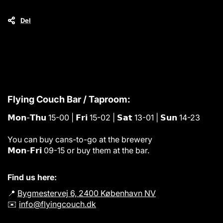
Del
Flying Couch Bar / Taproom:
𝗠𝗼𝗻-𝗧𝗵𝘂 15-00 | 𝗙𝗿𝗶 15-02 | 𝗦𝗮𝘁 13-01 | 𝗦𝘂𝗻 14-23
You can buy cans-to-go at the brewery
𝗠𝗼𝗻-𝗙𝗿𝗶 09-15 or buy them at the bar.
Find us here:
📍
Bygmestervej 6, 2400 København NV
✉️
info@flyingcouch.dk