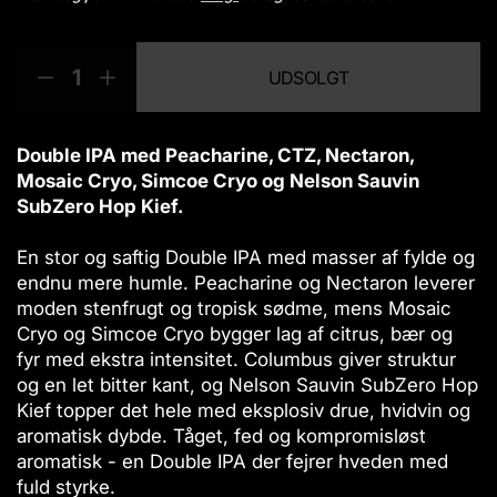
r
m
M
p
a
UDSOLGT
l
æ
r
R
Ø
p
n
o
e
g
r
g
d
d
m
i
d
u
u
æ
Double IPA med Peacharine, CTZ, Nectaron,
s
e
c
c
n
Mosaic Cryo, Simcoe Cryo og Nelson Sauvin
e
g
t
SubZero Hop Kief.
r
d
s
m
e
.
En stor og saftig Double IPA med masser af fylde og
æ
n
p
endnu mere humle. Peacharine og Nectaron leverer
n
f
r
moden stenfrugt og tropisk sødme, mens Mosaic
g
o
o
d
r
Cryo og Simcoe Cryo bygger lag af citrus, bær og
d
e
S
fyr med ekstra intensitet. Columbus giver struktur
u
n
t
og en let bitter kant, og Nelson Sauvin SubZero Hop
c
f
o
Kief topper det hele med eksplosiv drue, hvidvin og
t
o
r
aromatisk dybde. Tåget, fed og kompromisløst
r
H
.
aromatisk - en Double IPA der fejrer hveden med
S
v
q
t
e
fuld styrke.
u