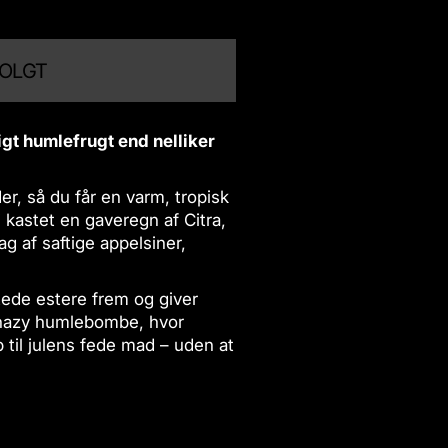
OLGT
tigt humlefrugt end nelliker
er, så du får en varm, tropisk
 kastet en gaveregn af Citra,
g af saftige appelsiner,
tede estere frem og giver
 hazy humlebombe, hvor
op til julens fede mad – uden at