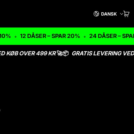
Sprog
DANSK
KUR
VA
0%
12 DÅSER – SPAR 20%
24 DÅSER – SPAR 
D KØB OVER 499 KR
🚀📦
GRATIS LEVERING VED 
S