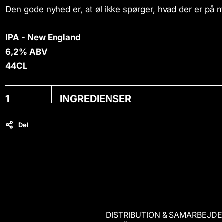
r
a
a
Den gode nyhed er, at øl ikke spørger, hvad der er på
s
s
n
X
t
-
IPA - New England
i
m
6,2% ABV
t
a
y
s
44CL
.
l
a
INGREDIENSER
b
e
Del
l
DISTRIBUTION & SAMARBEJD