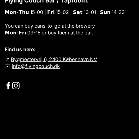
Flying Couch Bar / Taproom:
𝗠𝗼𝗻-𝗧𝗵𝘂 15-00 | 𝗙𝗿𝗶 15-02 | 𝗦𝗮𝘁 13-01 | 𝗦𝘂𝗻 14-23
You can buy cans-to-go at the brewery
𝗠𝗼𝗻-𝗙𝗿𝗶 09-15 or buy them at the bar.
Find us here:
📍
Bygmestervej 6, 2400 København NV
✉️
info@flyingcouch.dk