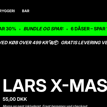
RYGGERI
BAR
R 30%
BUNDLE OG SPAR:
6 DÅSER – SPAR 1
ED KØB OVER 499 KR
🚀📦
GRATIS LEVERING VE
LARS X-MA
N
55,00 DKK
o
Moms og pant inkluderet.
Fragt
beregnes ved checkout.