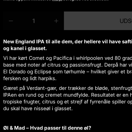
r
m
M
p
a
UDS
æ
r
R
Ø
l
n
o
e
g
p
g
d
d
m
r
d
u
u
æ
New England IPA til alle dem, der hellere vil have saf
i
e
c
c
n
og kanel i glasset.
e
g
s
t
Vi har kørt Comet og Pacifica i whirlpoolen ved 80 grad
r
d
s
m
e
base med noter af citrus og passionsfrugt. Derpå har vi
.
æ
n
El Dorado og Eclipse som tørhumle – hvilket giver et bra
p
n
f
fersken og lidt harpiks.
r
g
o
o
Gæret på Verdant-gær, der trækker de bløde, stenfrug
d
r
d
e
L
IPAen en rund og cremet mundfylde. Resultatet er en
u
n
a
tropiske frugter, citrus og et strejf af fyrrenåle spiller 
c
f
r
du skal have nisseøl i glasset.
t
o
s
r
X
.
L
-
q
Øl & Mad – Hvad passer til denne øl?
a
m
u