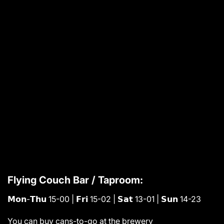
Flying Couch Bar / Taproom:
𝗠𝗼𝗻-𝗧𝗵𝘂 15-00 | 𝗙𝗿𝗶 15-02 | 𝗦𝗮𝘁 13-01 | 𝗦𝘂𝗻 14-23
You can buy cans-to-go at the brewery