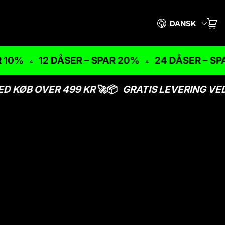
Sprog
DANSK
KUR
VA
10%
12 DÅSER – SPAR 20%
24 DÅSER – SPA
D KØB OVER 499 KR
🚀📦
GRATIS LEVERING VED