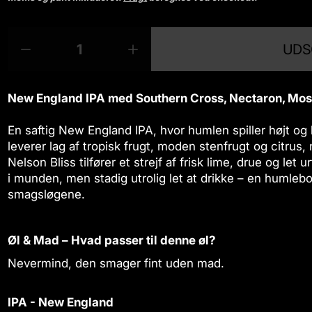
r
m
M
p
a
UDS
æ
r
R
Ø
l
n
o
e
g
p
g
d
d
m
r
d
u
u
æ
New England IPA med Southern Cross, Nectaron, Mosa
i
e
c
c
n
e
g
s
t
En saftig New England IPA, hvor humlen spiller højt og
r
d
s
leverer lag af tropisk frugt, moden stenfrugt og citru
m
e
.
Nelson Bliss tilfører et strejf af frisk lime, drue og let u
æ
n
p
i munden, men stadig utrolig let at drikke – en humleb
n
f
r
smagsløgene.
g
o
o
d
r
d
e
U
u
n
r
Øl & Mad – Hvad passer til denne øl?
c
f
t
Nevermind, den smager fint uden mad.
t
o
C
r
o
.
U
b
q
IPA - New England
r
a
u