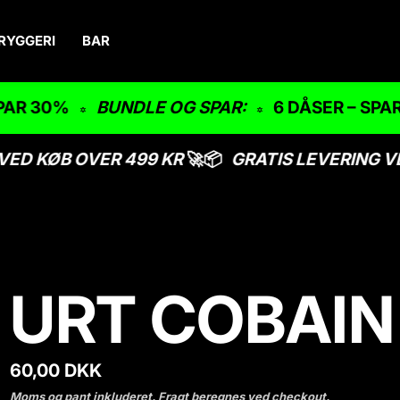
RYGGERI
BAR
AR 30%
BUNDLE OG SPAR:
6 DÅSER – SPAR 
ED KØB OVER 499 KR
🚀📦
GRATIS LEVERING VE
URT COBAIN
N
60,00 DKK
o
Moms og pant inkluderet.
Fragt
beregnes ved checkout.