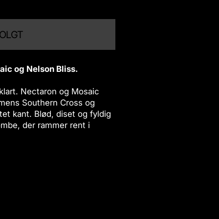
OLGT
ic og Nelson Bliss.
 klart. Nectaron og Mosaic
s, mens Southern Cross og
rtet kant. Blød, diset og fyldig
ombe, der rammer rent i