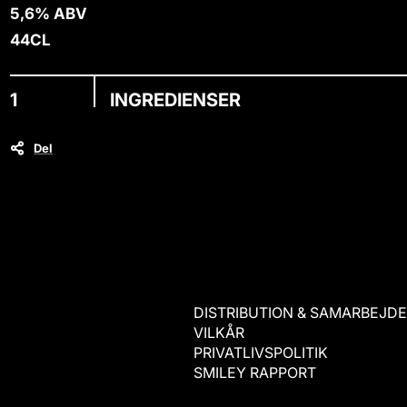
t
i
5,6% ABV
a
C
n
n
44CL
o
t
b
i
a
t
INGREDIENSER
i
y
n
.
Del
l
a
b
e
l
DISTRIBUTION & SAMARBEJD
VILKÅR
PRIVATLIVSPOLITIK
SMILEY RAPPORT