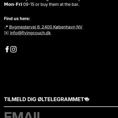
𝗠𝗼𝗻-𝗙𝗿𝗶 09-15 or buy them at the bar.
Find us here:
📍
Bygmestervej 6, 2400 København NV
✉️
info@flyingcouch.dk
TILMELD DIG ØLTELEGRAMMET🍻