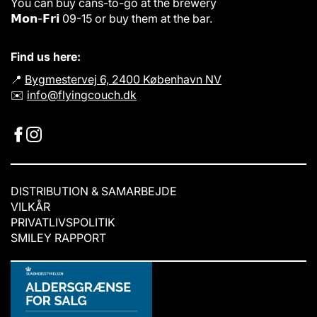
You can buy cans-to-go at the brewery
i
n
𝗠𝗼𝗻-𝗙𝗿𝗶 09-15 or buy them at the bar.
g
Find us here:
📍
Bygmestervej 6, 2400 København NV
✉️
info@flyingcouch.dk
DISTRIBUTION & SAMARBEJDE
VILKÅR
PRIVATLIVSPOLITIK
SMILEY RAPPORT