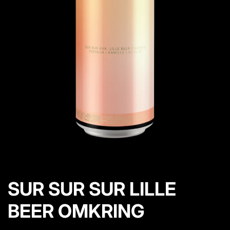
p
r
o
d
u
k
t
i
n
f
o
SUR SUR SUR LILLE
BEER OMKRING