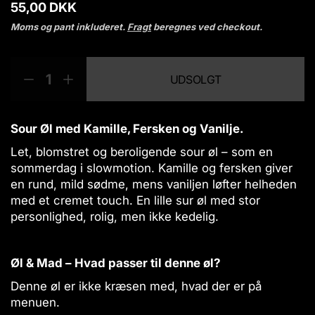
N
55,00 DKK
o
Moms og pant inkluderet.
Fragt
beregnes ved checkout.
r
m
M
p
a
UDSOLGT
l
æ
r
R
Ø
p
n
o
e
g
r
g
d
d
m
i
d
u
u
æ
Sour Øl med Kamille, Fersken og Vanilje.
s
e
c
c
n
Let, blomstret og beroligende sour øl – som en
e
g
t
sommerdag i slowmotion. Kamille og fersken giver
r
d
s
m
e
en rund, mild sødme, mens vaniljen løfter helheden
.
æ
n
med et cremet touch. En lille sur øl med stor
p
n
f
personlighed, rolig, men ikke kedelig.
r
g
o
o
d
r
d
e
S
Øl & Mad – Hvad passer til denne øl?
u
n
u
c
f
r
Denne øl er ikke kræsen med, hvad der er på
t
o
S
menuen.
r
u
.