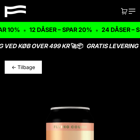
V
F
i
KURV:
VARER
l
d
e
y
R 10%
12 DÅSER – SPAR 20%
24 DÅSER – S
r
i
e
n
t
 VED KØB OVER 499 KR
🚀📦
GRATIS LEVERING 
i
g
l
C
i
<- Tilbage
o
n
u
d
V
h
c
i
o
h
d
l
e
d
r
e
t
i
l